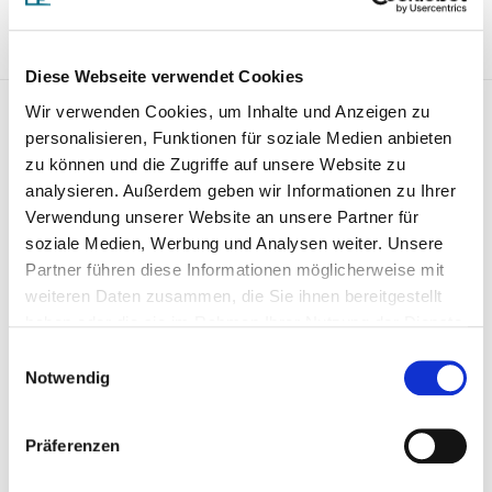
1SA
0R0
Diese Webseite verwendet Cookies
Lagerung, Gelenkwelle 803265
Wir verwenden Cookies, um Inhalte und Anzeigen zu
personalisieren, Funktionen für soziale Medien anbieten
zu können und die Zugriffe auf unsere Website zu
analysieren. Außerdem geben wir Informationen zu Ihrer
Verwendung unserer Website an unsere Partner für
soziale Medien, Werbung und Analysen weiter. Unsere
Partner führen diese Informationen möglicherweise mit
weiteren Daten zusammen, die Sie ihnen bereitgestellt
haben oder die sie im Rahmen Ihrer Nutzung der Dienste
gesammelt haben.
Einwilligungsauswahl
Notwendig
Preis auf Anfrage
Präferenzen
ARTIKEL ANFRAGEN