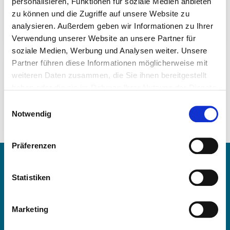
personalisieren, Funktionen für soziale Medien anbieten
zu können und die Zugriffe auf unsere Website zu
analysieren. Außerdem geben wir Informationen zu Ihrer
Verwendung unserer Website an unsere Partner für
soziale Medien, Werbung und Analysen weiter. Unsere
Spurstangen/-einzelteile
Partner führen diese Informationen möglicherweise mit
weiteren Daten zusammen, die Sie ihnen bereitgestellt
haben oder die sie im Rahmen Ihrer Nutzung der Dienste
gesammelt haben.
Einwilligungsauswahl
Notwendig
Präferenzen
Kontakt
Statistiken
OE Germany GmbH
Fritz-Müller-Str. 100-104​
Marketing
73730 Esslingen am Neckar​
Deutschland