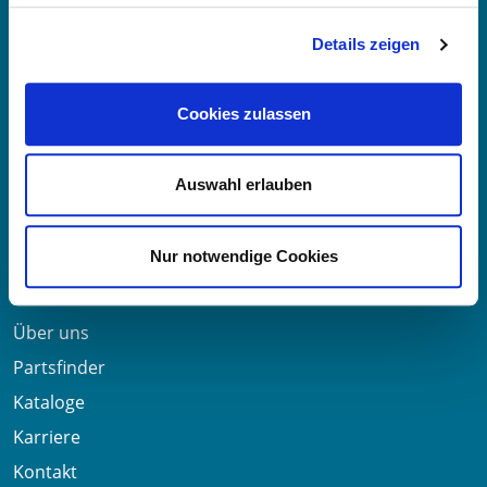
Details zeigen
E-Mail:
info@oe-germany.de
Mo-Fr 8:00-16:00 Uhr
Cookies zulassen
Telefon:
+49 711 6276980
Telefax:
+49 711 62769851
Auswahl erlauben
Nützliche Links
Nur notwendige Cookies
Über uns
Partsfinder
Kataloge
Karriere
Kontakt