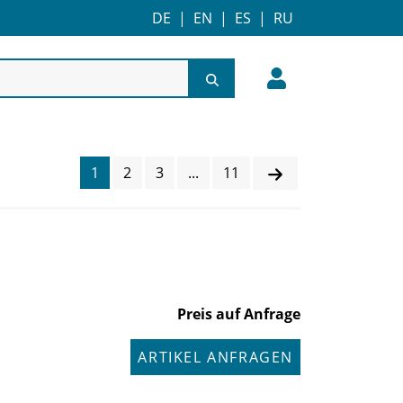
DE
|
EN
|
ES
|
RU
1
2
3
...
11
Preis auf Anfrage
ARTIKEL ANFRAGEN