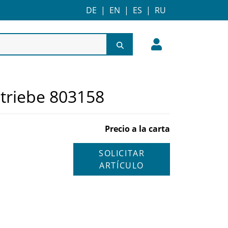
DE
|
EN
|
ES
|
RU
etriebe 803158
Precio a la carta
SOLICITAR
ARTÍCULO