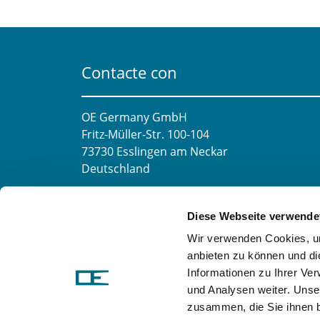
Contacte con
OE Germany GmbH
Fritz-Müller-Str. 100-104​
73730 Esslingen am Neckar​
Deutschland
Correo electrónico:
info@oe-germany.de
Diese Webseite verwende
Mo-Fr 8:00-16:00 Uhr
Wir verwenden Cookies, um
Teléfono:
+49 711 6276980
anbieten zu können und di
Fax:
+49 711 62769851
Informationen zu Ihrer Ve
und Analysen weiter. Unse
zusammen, die Sie ihnen b