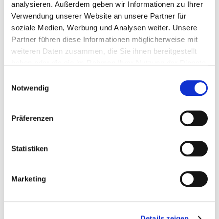
analysieren. Außerdem geben wir Informationen zu Ihrer
Verwendung unserer Website an unsere Partner für
soziale Medien, Werbung und Analysen weiter. Unsere
Partner führen diese Informationen möglicherweise mit
weiteren Daten zusammen, die Sie ihnen bereitgestellt
haben oder die sie im Rahmen Ihrer Nutzung der Dienste
Precio a la carta
gesammelt haben.
Einwilligungsauswahl
Notwendig
SOLICITAR ARTÍCULO
Präferenzen
Peso:
0,29 kg/Stk
Números de comparación:
Statistiken
2MN
2MB
Marketing
1P0
1BR
1BP
Details zeigen