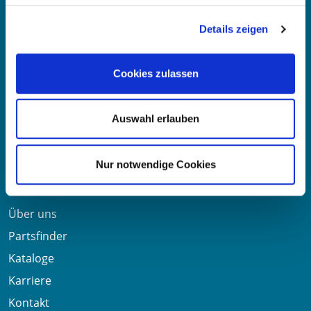
Details zeigen
E-Mail:
info@oe-germany.de
Mo-Fr 8:00-16:00 Uhr
Cookies zulassen
Telefon:
+49 711 6276980
Telefax:
+49 711 62769851
Auswahl erlauben
Nützliche Links
Nur notwendige Cookies
Über uns
Partsfinder
Kataloge
Karriere
Kontakt