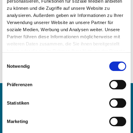
personalisieren, Funktionen für soziale Medien anbieten
zu können und die Zugriffe auf unsere Website zu
analysieren. Außerdem geben wir Informationen zu Ihrer
Verwendung unserer Website an unsere Partner für
soziale Medien, Werbung und Analysen weiter. Unsere
Partner führen diese Informationen möglicherweise mit
Preis auf Anfrage
weiteren Daten zusammen, die Sie ihnen bereitgestellt
haben oder die sie im Rahmen Ihrer Nutzung der Dienste
ARTIKEL ANFRAGEN
gesammelt haben.
Einwilligungsauswahl
Notwendig
Gewicht:
0,57 kg/Stk
Präferenzen
Kontakt
Statistiken
OE Germany GmbH
Fritz-Müller-Str. 100-104​
Marketing
73730 Esslingen am Neckar​
Deutschland