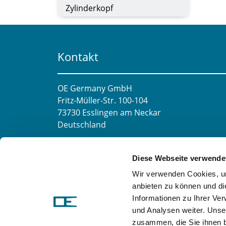
Zylinderkopf
Kontakt
OE Germany GmbH
Fritz-Müller-Str. 100-104​
73730 Esslingen am Neckar​
Deutschland
E-Mail:
info@oe-germany.de
Diese Webseite verwende
Mo-Fr 8:00-16:00 Uhr
Wir verwenden Cookies, um
Telefon:
+49 711 6276980
anbieten zu können und di
Telefax:
+49 711 62769851
Informationen zu Ihrer Ve
und Analysen weiter. Unse
zusammen, die Sie ihnen b