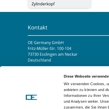
Zylinderkopf
Kontakt
OE Germany GmbH
Fritz-Müller-Str. 100-104​
73730 Esslingen am Neckar​
Deutschland
E-Mail:
info@oe-germany.de
Diese Webseite verwende
Mo-Fr 8:00-16:00 Uhr
Wir verwenden Cookies, um
Telefon:
+49 711 6276980
anbieten zu können und di
Telefax:
+49 711 62769851
Informationen zu Ihrer Ve
und Analysen weiter. Unse
zusammen, die Sie ihnen b