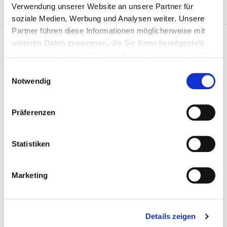
1 315 299
Verwendung unserer Website an unsere Partner für
soziale Medien, Werbung und Analysen weiter. Unsere
Partner führen diese Informationen möglicherweise mit
Kompressor-Rep.satz 05 1322
weiteren Daten zusammen, die Sie ihnen bereitgestellt
DC1200
haben oder die sie im Rahmen Ihrer Nutzung der Dienste
gesammelt haben.
Einwilligungsauswahl
Notwendig
Präferenzen
Statistiken
Marketing
Preis auf Anfrage
Details zeigen