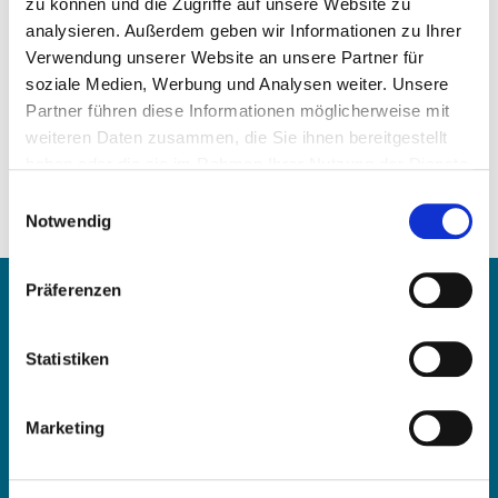
zu können und die Zugriffe auf unsere Website zu
analysieren. Außerdem geben wir Informationen zu Ihrer
Verwendung unserer Website an unsere Partner für
soziale Medien, Werbung und Analysen weiter. Unsere
Partner führen diese Informationen möglicherweise mit
weiteren Daten zusammen, die Sie ihnen bereitgestellt
Preis auf Anfrage
haben oder die sie im Rahmen Ihrer Nutzung der Dienste
gesammelt haben.
Einwilligungsauswahl
ARTIKEL ANFRAGEN
Notwendig
Kontakt
Präferenzen
Statistiken
OE Germany GmbH
Fritz-Müller-Str. 100-104​
73730 Esslingen am Neckar​
Marketing
Deutschland
E-Mail:
info@oe-germany.de