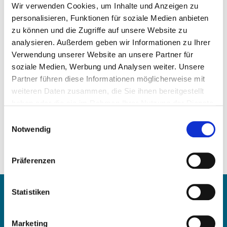
Wir verwenden Cookies, um Inhalte und Anzeigen zu
personalisieren, Funktionen für soziale Medien anbieten
zu können und die Zugriffe auf unsere Website zu
analysieren. Außerdem geben wir Informationen zu Ihrer
Preis auf Anfrage
Verwendung unserer Website an unsere Partner für
soziale Medien, Werbung und Analysen weiter. Unsere
ARTIKEL ANFRAGEN
Partner führen diese Informationen möglicherweise mit
weiteren Daten zusammen, die Sie ihnen bereitgestellt
haben oder die sie im Rahmen Ihrer Nutzung der Dienste
Gewicht:
gesammelt haben.
1,89 kg/Stk
Einwilligungsauswahl
Notwendig
Vergleichsnummern:
366 180 38 65
366 180 11 65
Präferenzen
366 180 08 65
Kontakt
Statistiken
OE Germany GmbH
Marketing