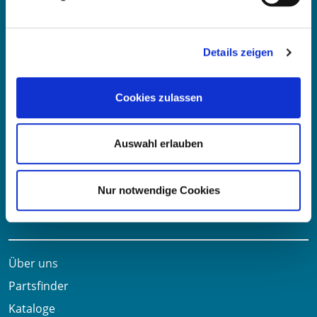
Fritz-Müller-Str. 100-104​
73730 Esslingen am Neckar​
Deutschland
Details zeigen
E-Mail:
info@oe-germany.de
Cookies zulassen
Mo-Fr 8:00-16:00 Uhr
Telefon:
+49 711 6276980
Auswahl erlauben
Telefax:
+49 711 62769851
Nur notwendige Cookies
Nützliche Links
Über uns
Partsfinder
Kataloge