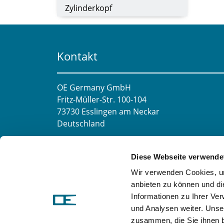
Zylinderkopf
Kontakt
OE Germany GmbH
Fritz-Müller-Str. 100-104​
73730 Esslingen am Neckar​
Deutschland
E-Mail:
info@oe-germany.de
Diese Webseite verwende
Mo-Fr 8:00-16:00 Uhr
Wir verwenden Cookies, um
Telefon:
+49 711 6276980
anbieten zu können und di
Telefax:
+49 711 62769851
Informationen zu Ihrer Ve
und Analysen weiter. Unse
zusammen, die Sie ihnen b