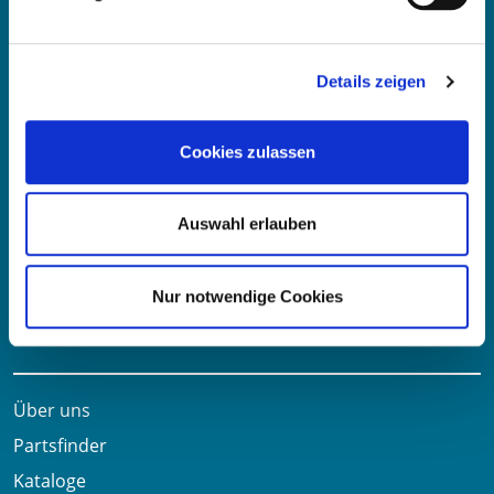
Fritz-Müller-Str. 100-104​
73730 Esslingen am Neckar​
Deutschland
Details zeigen
E-Mail:
info@oe-germany.de
Cookies zulassen
Mo-Fr 8:00-16:00 Uhr
Telefon:
+49 711 6276980
Auswahl erlauben
Telefax:
+49 711 62769851
Nur notwendige Cookies
Nützliche Links
Über uns
Partsfinder
Kataloge