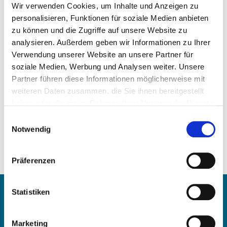
Wir verwenden Cookies, um Inhalte und Anzeigen zu
personalisieren, Funktionen für soziale Medien anbieten
zu können und die Zugriffe auf unsere Website zu
analysieren. Außerdem geben wir Informationen zu Ihrer
Preis auf Anfrage
Verwendung unserer Website an unsere Partner für
soziale Medien, Werbung und Analysen weiter. Unsere
ARTIKEL ANFRAGEN
Partner führen diese Informationen möglicherweise mit
weiteren Daten zusammen, die Sie ihnen bereitgestellt
haben oder die sie im Rahmen Ihrer Nutzung der Dienste
Gewicht:
gesammelt haben.
5,00 kg/Stk
Einwilligungsauswahl
Notwendig
Vergleichsnummern:
457 180 05 01
457 180 03 01
Präferenzen
457 180 01 01
Kontakt
Statistiken
OE Germany GmbH
Marketing