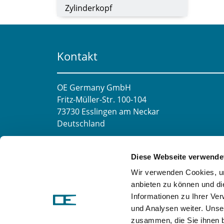
Zylinderkopf
Kontakt
OE Germany GmbH
Fritz-Müller-Str. 100-104​
73730 Esslingen am Neckar​
Deutschland
E-Mail:
info@oe-germany.de
Diese Webseite verwende
Mo-Fr 8:00-16:00 Uhr
Wir verwenden Cookies, um
Telefon:
+49 711 6276980
anbieten zu können und di
Telefax:
+49 711 62769851
Informationen zu Ihrer Ve
und Analysen weiter. Unse
zusammen, die Sie ihnen b