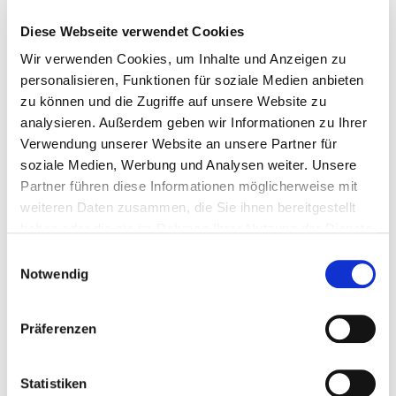
Diese Webseite verwendet Cookies
Wir verwenden Cookies, um Inhalte und Anzeigen zu
personalisieren, Funktionen für soziale Medien anbieten
zu können und die Zugriffe auf unsere Website zu
analysieren. Außerdem geben wir Informationen zu Ihrer
Verwendung unserer Website an unsere Partner für
soziale Medien, Werbung und Analysen weiter. Unsere
Preis auf Anfrage
Partner führen diese Informationen möglicherweise mit
weiteren Daten zusammen, die Sie ihnen bereitgestellt
ARTIKEL ANFRAGEN
haben oder die sie im Rahmen Ihrer Nutzung der Dienste
gesammelt haben.
Einwilligungsauswahl
Vergleichsnummern:
Notwendig
906 096 99 99
906 096 57 99
Präferenzen
906 096 56 99
129048
Weitere Vergleichsnummern
Statistiken