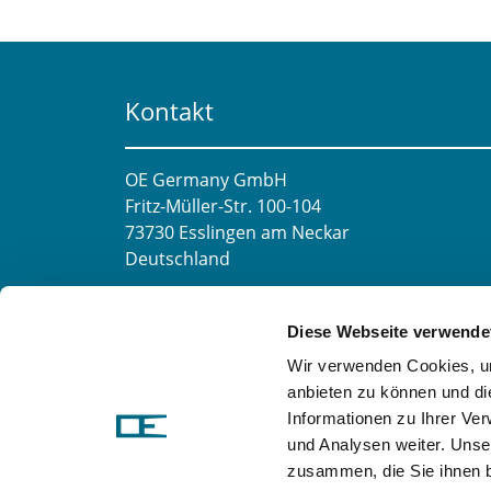
Kontakt
OE Germany GmbH
Fritz-Müller-Str. 100-104​
73730 Esslingen am Neckar​
Deutschland
E-Mail:
info@oe-germany.de
Diese Webseite verwende
Mo-Fr 8:00-16:00 Uhr
Wir verwenden Cookies, um
Telefon:
+49 711 6276980
anbieten zu können und di
Telefax:
+49 711 62769851
Informationen zu Ihrer Ve
und Analysen weiter. Unse
zusammen, die Sie ihnen b