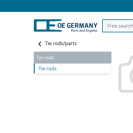
Tie rods/parts
Tie rods
Tie rods