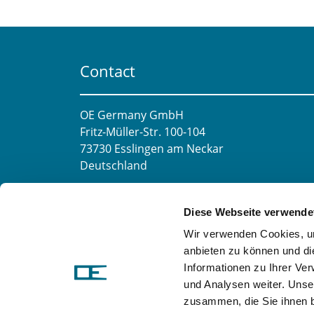
Contact
OE Germany GmbH
Fritz-Müller-Str. 100-104​
73730 Esslingen am Neckar​
Deutschland
E-mail:
info@oe-germany.de
Diese Webseite verwende
Mo-Fr 8:00-16:00 Uhr
Wir verwenden Cookies, um
Phone:
+49 711 6276980
anbieten zu können und di
Fax:
+49 711 62769851
Informationen zu Ihrer Ve
und Analysen weiter. Unse
zusammen, die Sie ihnen b