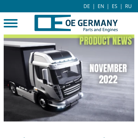
DE
|
EN
|
ES
|
RU