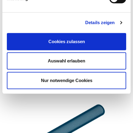
Details zeigen
Cookies zulassen
Zylinderkopfschrauben passend
für Mercedes-Benz, MAN
Auswahl erlauben
MEHR ERFAHREN
Nur notwendige Cookies