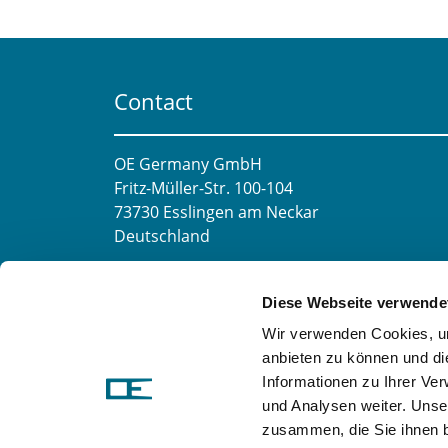
Contact
OE Germany GmbH
Fritz-Müller-Str. 100-104​
73730 Esslingen am Neckar​
Deutschland
E-mail:
info@oe-germany.de
Diese Webseite verwende
Mo-Fr 8:00-16:00 Uhr
Wir verwenden Cookies, um
Phone:
+49 711 6276980
anbieten zu können und di
Fax:
+49 711 62769851
Informationen zu Ihrer Ve
und Analysen weiter. Unse
zusammen, die Sie ihnen b