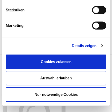
Statistiken
Price on demand
Marketing
REQUEST ARTICLE
Details zeigen
Stange/Strebe, Stabilisator
Cookies zulassen
803321
Auswahl erlauben
Nur notwendige Cookies