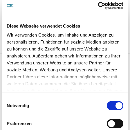
Price on demand
Diese Webseite verwendet Cookies
REQUEST ARTICLE
Wir verwenden Cookies, um Inhalte und Anzeigen zu
personalisieren, Funktionen für soziale Medien anbieten
zu können und die Zugriffe auf unsere Website zu
analysieren. Außerdem geben wir Informationen zu Ihrer
Stange/Strebe, Stabilisator
Verwendung unserer Website an unsere Partner für
803320
soziale Medien, Werbung und Analysen weiter. Unsere
Partner führen diese Informationen möglicherweise mit
weiteren Daten zusammen, die Sie ihnen bereitgestellt
haben oder die sie im Rahmen Ihrer Nutzung der Dienste
gesammelt haben.
Einwilligungsauswahl
Notwendig
Präferenzen