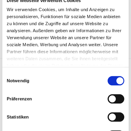
Diese Webseite verwendet Cookies
Wir verwenden Cookies, um Inhalte und Anzeigen zu
personalisieren, Funktionen für soziale Medien anbieten
Price on demand
zu können und die Zugriffe auf unsere Website zu
analysieren. Außerdem geben wir Informationen zu Ihrer
REQUEST ARTICLE
Verwendung unserer Website an unsere Partner für
soziale Medien, Werbung und Analysen weiter. Unsere
Partner führen diese Informationen möglicherweise mit
weiteren Daten zusammen, die Sie ihnen bereitgestellt
Gleitschiene, Steuerkette 802753
haben oder die sie im Rahmen Ihrer Nutzung der Dienste
gesammelt haben.
Einwilligungsauswahl
Notwendig
Präferenzen
Statistiken