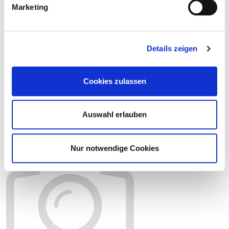
Marketing
Price on demand
Details zeigen
REQUEST ARTICLE
Cookies zulassen
Auswahl erlauben
Gleitschiene, Steuerkette 802754
Nur notwendige Cookies