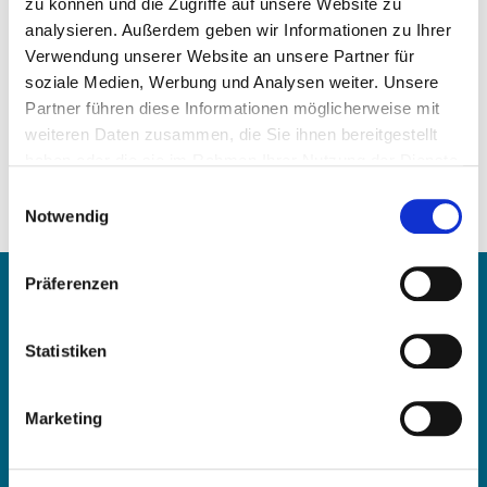
zu können und die Zugriffe auf unsere Website zu
analysieren. Außerdem geben wir Informationen zu Ihrer
Verwendung unserer Website an unsere Partner für
soziale Medien, Werbung und Analysen weiter. Unsere
Partner führen diese Informationen möglicherweise mit
weiteren Daten zusammen, die Sie ihnen bereitgestellt
Price on demand
haben oder die sie im Rahmen Ihrer Nutzung der Dienste
gesammelt haben.
Einwilligungsauswahl
REQUEST ARTICLE
Notwendig
Contact
Präferenzen
Statistiken
OE Germany GmbH
Fritz-Müller-Str. 100-104​
73730 Esslingen am Neckar​
Marketing
Deutschland
E-mail:
info@oe-germany.de