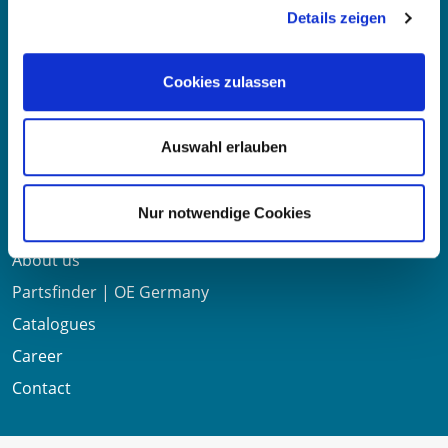
Details zeigen
Mo-Fr 8:00-16:00 Uhr
Phone:
+49 711 6276980
Cookies zulassen
Fax:
+49 711 62769851
Auswahl erlauben
Useful links
Nur notwendige Cookies
About us
Partsfinder | OE Germany
Catalogues
Career
Contact