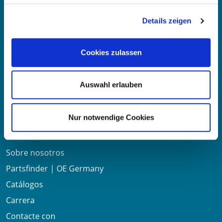
Details zeigen
Correo electrónico:
info@oe-germany.de
Mo-Fr 8:00-16:00 Uhr
Cookies zulassen
Teléfono:
+49 711 6276980
Fax:
+49 711 62769851
Auswahl erlauben
Enlaces útiles
Nur notwendige Cookies
Sobre nosotros
Partsfinder | OE Germany
Catálogos
Carrera
Contacte con