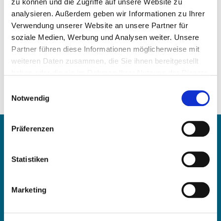
zu können und die Zugriffe auf unsere Website zu
analysieren. Außerdem geben wir Informationen zu Ihrer
Verwendung unserer Website an unsere Partner für
soziale Medien, Werbung und Analysen weiter. Unsere
Partner führen diese Informationen möglicherweise mit
weiteren Daten zusammen, die Sie ihnen bereitgestellt
Precio a la carta
haben oder die sie im Rahmen Ihrer Nutzung der Dienste
gesammelt haben.
Einwilligungsauswahl
SOLICITAR ARTÍCULO
Notwendig
Contacte con
Präferenzen
Statistiken
OE Germany GmbH
Fritz-Müller-Str. 100-104​
73730 Esslingen am Neckar​
Marketing
Deutschland
Correo electrónico:
info@oe-germany.de