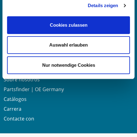
Details zeigen
Mo-Fr 8:00-16:00 Uhr
Teléfono:
+49 711 6276980
Cookies zulassen
Fax:
+49 711 62769851
Auswahl erlauben
Enlaces útiles
Nur notwendige Cookies
Sobre nosotros
Partsfinder | OE Germany
Catálogos
Carrera
Contacte con