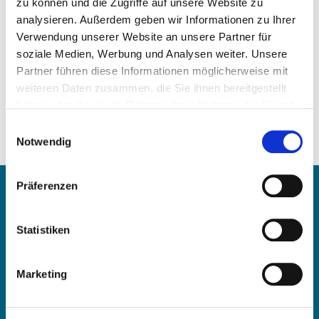
zu können und die Zugriffe auf unsere Website zu
analysieren. Außerdem geben wir Informationen zu Ihrer
Verwendung unserer Website an unsere Partner für
soziale Medien, Werbung und Analysen weiter. Unsere
Partner führen diese Informationen möglicherweise mit
weiteren Daten zusammen, die Sie ihnen bereitgestellt
Precio a la carta
haben oder die sie im Rahmen Ihrer Nutzung der Dienste
gesammelt haben.
Einwilligungsauswahl
SOLICITAR ARTÍCULO
Notwendig
Contacte con
Präferenzen
Statistiken
OE Germany GmbH
Fritz-Müller-Str. 100-104​
73730 Esslingen am Neckar​
Marketing
Deutschland
Correo electrónico:
info@oe-germany.de