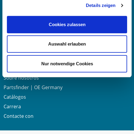
Details zeigen
Mo-Fr 8:00-16:00 Uhr
Teléfono:
+49 711 6276980
Cookies zulassen
Fax:
+49 711 62769851
Auswahl erlauben
Enlaces útiles
Nur notwendige Cookies
Sobre nosotros
Partsfinder | OE Germany
Catálogos
Carrera
Contacte con