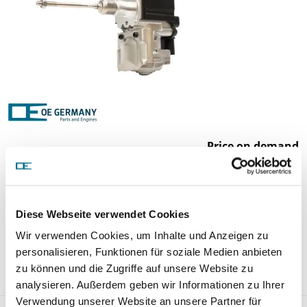
Price on demand
REQUEST ARTICLE
Diese Webseite verwendet Cookies
Weight:
Wir verwenden Cookies, um Inhalte und Anzeigen zu
0,65 kg/Stk
personalisieren, Funktionen für soziale Medien anbieten
Comparison numbers:
zu können und die Zugriffe auf unsere Website zu
EWG034_17
analysieren. Außerdem geben wir Informationen zu Ihrer
Verwendung unserer Website an unsere Partner für