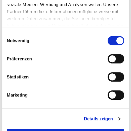
Ladedruckregelventil 18 0961
soziale Medien, Werbung und Analysen weiter. Unsere
106909
Partner führen diese Informationen möglicherweise mit
weiteren Daten zusammen, die Sie ihnen bereitgestellt
haben oder die sie im Rahmen Ihrer Nutzung der Dienste
gesammelt haben.
Einwilligungsauswahl
Notwendig
Präferenzen
Statistiken
Marketing
Price on demand
REQUEST ARTICLE
Details zeigen