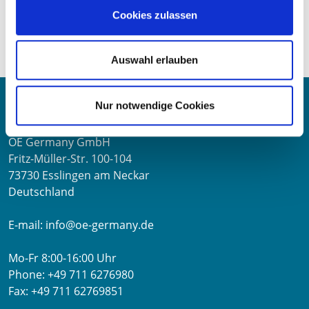
Weight:
Cookies zulassen
0,62 kg/Stk
Comparison numbers:
EWG034_16
Auswahl erlauben
Contact
Nur notwendige Cookies
OE Germany GmbH
Fritz-Müller-Str. 100-104​
73730 Esslingen am Neckar​
Deutschland
E-mail:
info@oe-germany.de
Mo-Fr 8:00-16:00 Uhr
Phone:
+49 711 6276980
Fax:
+49 711 62769851