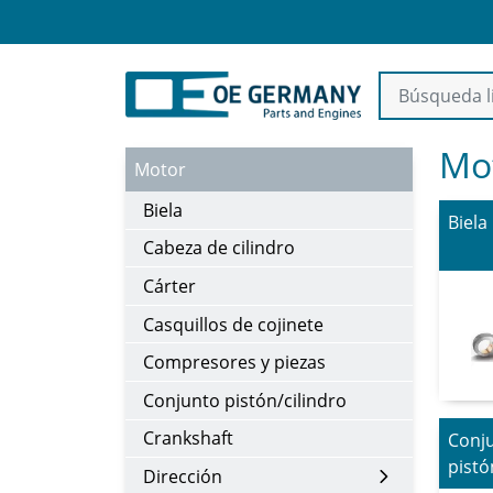
Mo
Motor
Biela
Biela
Cabeza de cilindro
Cárter
Casquillos de cojinete
Compresores y piezas
Conjunto pistón/cilindro
Crankshaft
Conj
pistó
Dirección