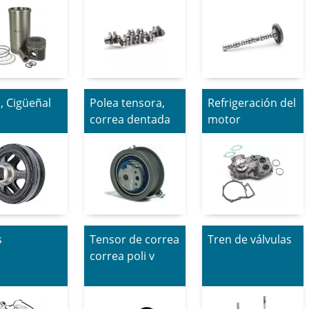
, Cigüeñal
Polea tensora,
Refrigeración del
correa dentada
motor
s
Tensor de correa
Tren de válvulas
correa poli v