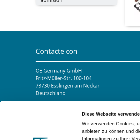
admisión
Contacte con
OE Germany GmbH
Fritz-Müller-Str. 100-104​
73730 Esslingen am Neckar​
Deutschland
Correo electrónico:
info@oe-germany.de
Diese Webseite verwende
Mo-Fr 8:00-16:00 Uhr
Wir verwenden Cookies, um
Teléfono:
+49 711 6276980
anbieten zu können und di
Fax:
+49 711 62769851
Informationen zu Ihrer Ve