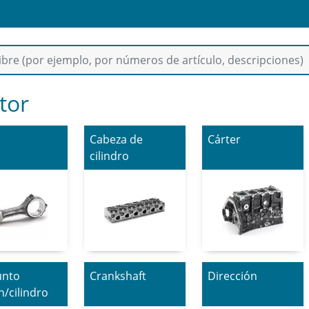
tor
Cabeza de
Cárter
cilindro
unto
Crankshaft
Dirección
n/cilindro