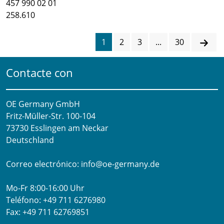
457 990 02 01
258.610
1
2
3
...
30
Contacte con
OE Germany GmbH
Fritz-Müller-Str. 100-104​
73730 Esslingen am Neckar​
Deutschland
Correo electrónico:
info@oe-germany.de
Mo-Fr 8:00-16:00 Uhr
Teléfono:
+49 711 6276980
Fax:
+49 711 62769851