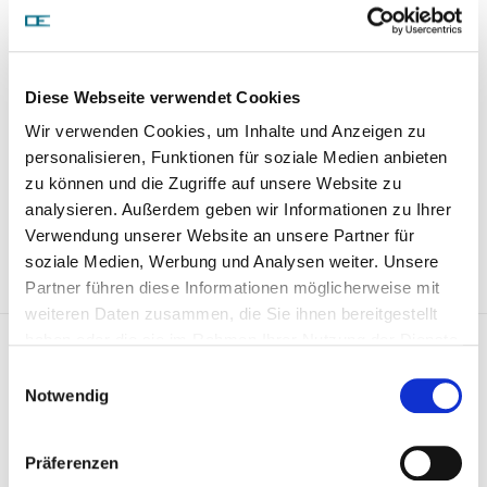
Precio a la carta
Diese Webseite verwendet Cookies
SOLICITAR ARTÍCULO
Wir verwenden Cookies, um Inhalte und Anzeigen zu
personalisieren, Funktionen für soziale Medien anbieten
Peso:
zu können und die Zugriffe auf unsere Website zu
17,00 kg/Stk
analysieren. Außerdem geben wir Informationen zu Ihrer
Números de comparación:
Verwendung unserer Website an unsere Partner für
908 572
soziale Medien, Werbung und Analysen weiter. Unsere
611 010 44 20
Partner führen diese Informationen möglicherweise mit
weiteren Daten zusammen, die Sie ihnen bereitgestellt
Zyl. Kopf Ohne Ventile 01 0120
haben oder die sie im Rahmen Ihrer Nutzung der Dienste
gesammelt haben.
Einwilligungsauswahl
646000
Notwendig
Präferenzen