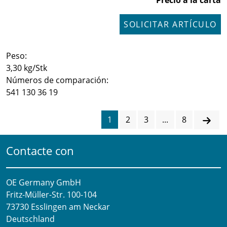
Precio a la carta
SOLICITAR ARTÍCULO
Peso:
3,30 kg/Stk
Números de comparación:
541 130 36 19
1
2
3
...
8
Contacte con
OE Germany GmbH
Fritz-Müller-Str. 100-104​
73730 Esslingen am Neckar​
Deutschland