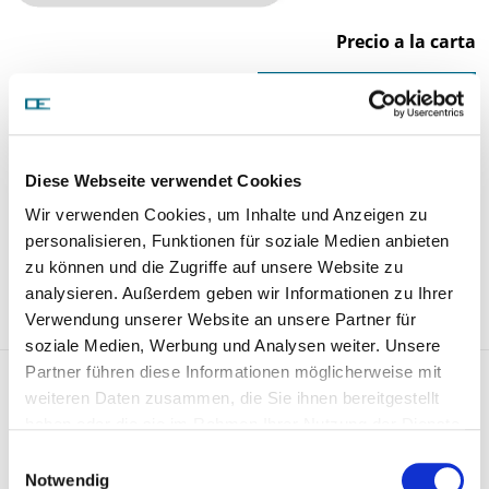
Precio a la carta
SOLICITAR ARTÍCULO
Números de comparación:
Diese Webseite verwendet Cookies
906 130 58 15
906 130 57 15
Wir verwenden Cookies, um Inhalte und Anzeigen zu
906 130 54 15
personalisieren, Funktionen für soziale Medien anbieten
906 130 50 15
zu können und die Zugriffe auf unsere Website zu
analysieren. Außerdem geben wir Informationen zu Ihrer
Otros números de referencia
Verwendung unserer Website an unsere Partner für
soziale Medien, Werbung und Analysen weiter. Unsere
Partner führen diese Informationen möglicherweise mit
Kompr.-Kolben / Zylinder 01
weiteren Daten zusammen, die Sie ihnen bereitgestellt
1310 352002
haben oder die sie im Rahmen Ihrer Nutzung der Dienste
gesammelt haben.
Einwilligungsauswahl
Notwendig