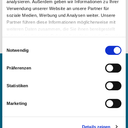
analysieren. Außerdem geben wir Informationen zu Ihrer
Verwendung unserer Website an unsere Partner für
Weight:
soziale Medien, Werbung und Analysen weiter. Unsere
0,78 kg/Stk
Partner führen diese Informationen möglicherweise mit
Comparison numbers:
weiteren Daten zusammen, die Sie ihnen bereitgestellt
271 200 10 01
haben oder die sie im Rahmen Ihrer Nutzung der Dienste
271 200 0401
gesammelt haben.
Einwilligungsauswahl
271 200 0201
Notwendig
Contact
Präferenzen
OE Germany GmbH
Statistiken
Fritz-Müller-Str. 100-104​
73730 Esslingen am Neckar​
Deutschland
Marketing
E-mail:
info@oe-germany.de
Details zeigen