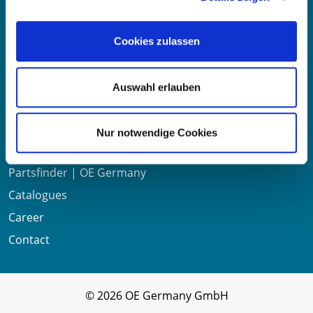
Mo-Fr 8:00-16:00 Uhr
Phone:
+49 711 6276980
Fax:
+49 711 62769851
Cookies zulassen
Auswahl erlauben
Useful links
Nur notwendige Cookies
About us
Partsfinder | OE Germany
Catalogues
Career
Contact
© 2026 OE Germany GmbH