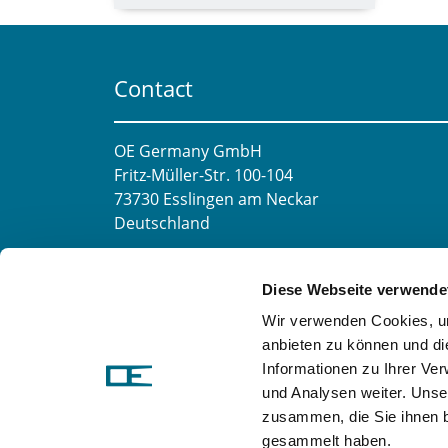
Contact
OE Germany GmbH
Fritz-Müller-Str. 100-104​
73730 Esslingen am Neckar​
Deutschland
E-mail:
info@oe-germany.de
Diese Webseite verwende
Mo-Fr 8:00-16:00 Uhr
Wir verwenden Cookies, um
Phone:
+49 711 6276980
anbieten zu können und di
Fax:
+49 711 62769851
Informationen zu Ihrer Ve
und Analysen weiter. Unse
zusammen, die Sie ihnen b
gesammelt haben.