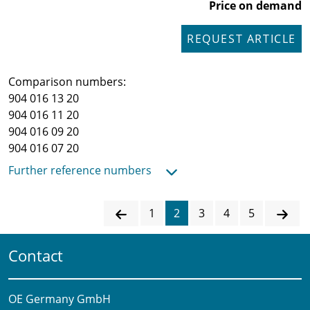
Price on demand
REQUEST ARTICLE
Comparison numbers:
904 016 13 20
904 016 11 20
904 016 09 20
904 016 07 20
Further reference numbers
1
2
3
4
5
Contact
OE Germany GmbH