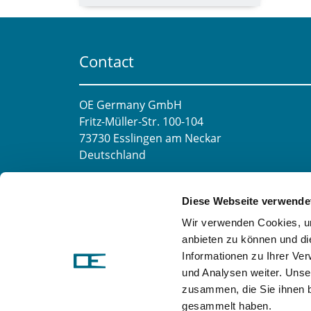
Contact
OE Germany GmbH
Fritz-Müller-Str. 100-104​
73730 Esslingen am Neckar​
Deutschland
E-mail:
info@oe-germany.de
Diese Webseite verwende
Mo-Fr 8:00-16:00 Uhr
Wir verwenden Cookies, um
Phone:
+49 711 6276980
anbieten zu können und di
Fax:
+49 711 62769851
Informationen zu Ihrer Ve
und Analysen weiter. Unse
zusammen, die Sie ihnen b
gesammelt haben.