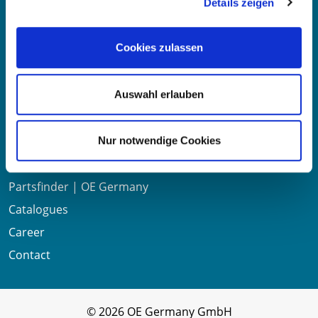
Details zeigen
Mo-Fr 8:00-16:00 Uhr
Phone:
+49 711 6276980
Fax:
+49 711 62769851
Cookies zulassen
Auswahl erlauben
Useful links
Nur notwendige Cookies
About us
Partsfinder | OE Germany
Catalogues
Career
Contact
© 2026 OE Germany GmbH