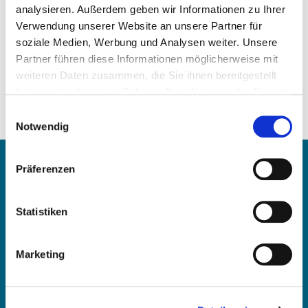
analysieren. Außerdem geben wir Informationen zu Ihrer
Weight:
Verwendung unserer Website an unsere Partner für
0,18 kg/Stk
soziale Medien, Werbung und Analysen weiter. Unsere
Comparison numbers:
Partner führen diese Informationen möglicherweise mit
51.02410.0324
weiteren Daten zusammen, die Sie ihnen bereitgestellt
8225 93 0 STD
haben oder die sie im Rahmen Ihrer Nutzung der Dienste
79 237 600
gesammelt haben.
Einwilligungsauswahl
71-4746 STD
Notwendig
227 PL 10219 000
Contact
Präferenzen
OE Germany GmbH
Statistiken
Fritz-Müller-Str. 100-104​
73730 Esslingen am Neckar​
Deutschland
Marketing
E-mail:
info@oe-germany.de