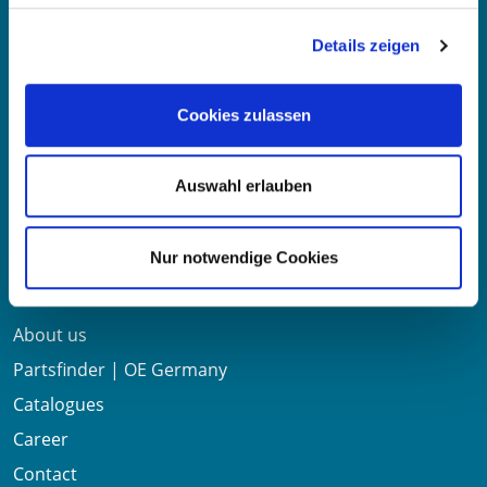
Details zeigen
E-mail:
info@oe-germany.de
Mo-Fr 8:00-16:00 Uhr
Cookies zulassen
Phone:
+49 711 6276980
Fax:
+49 711 62769851
Auswahl erlauben
Useful links
Nur notwendige Cookies
About us
Partsfinder | OE Germany
Catalogues
Career
Contact