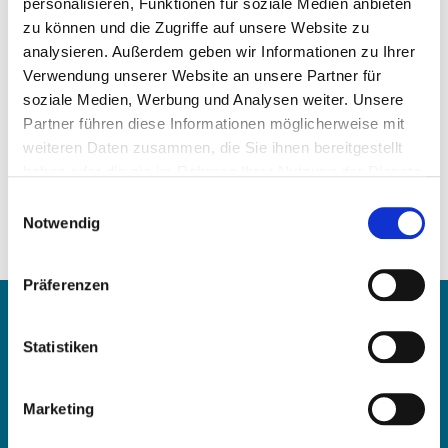
personalisieren, Funktionen für soziale Medien anbieten
zu können und die Zugriffe auf unsere Website zu
analysieren. Außerdem geben wir Informationen zu Ihrer
Verwendung unserer Website an unsere Partner für
soziale Medien, Werbung und Analysen weiter. Unsere
Partner führen diese Informationen möglicherweise mit
Price on demand
weiteren Daten zusammen, die Sie ihnen bereitgestellt
haben oder die sie im Rahmen Ihrer Nutzung der Dienste
REQUEST ARTICLE
gesammelt haben.
Einwilligungsauswahl
Notwendig
Weight:
0,77 kg/Stk
Präferenzen
Contact
Statistiken
OE Germany GmbH
Fritz-Müller-Str. 100-104​
Marketing
73730 Esslingen am Neckar​
Deutschland