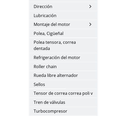
Dirección
Lubricación
Montaje del motor
Polea, Cigüeñal
Polea tensora, correa
dentada
Refrigeración del motor
Roller chain
Rueda libre alternador
Sellos
Tensor de correa correa poli v
Tren de válvulas
Turbocompresor