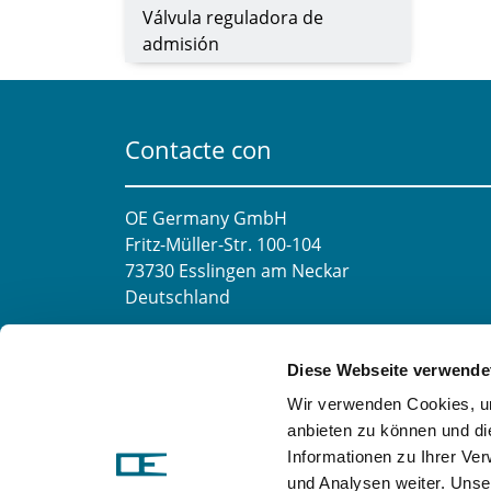
Válvula reguladora de
admisión
Contacte con
OE Germany GmbH
Fritz-Müller-Str. 100-104​
73730 Esslingen am Neckar​
Deutschland
Correo electrónico:
info@oe-germany.de
Diese Webseite verwende
Mo-Fr 8:00-16:00 Uhr
Wir verwenden Cookies, um
Teléfono:
+49 711 6276980
anbieten zu können und di
Fax:
+49 711 62769851
Informationen zu Ihrer Ve
und Analysen weiter. Unse