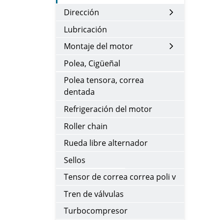
Dirección
Lubricación
Montaje del motor
Polea, Cigüeñal
Polea tensora, correa
dentada
Refrigeración del motor
Roller chain
Rueda libre alternador
Sellos
Tensor de correa correa poli v
Tren de válvulas
Turbocompresor