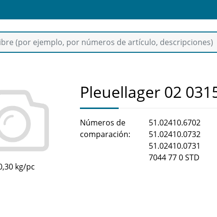
Pleuellager 02 031
Números de
51.02410.6702
comparación:
51.02410.0732
51.02410.0731
7044 77 0 STD
0,30 kg/pc