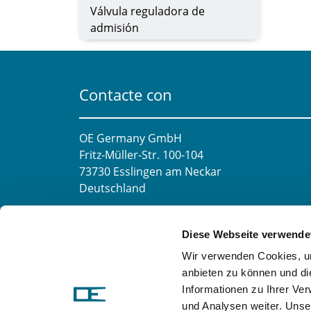
Válvula reguladora de
admisión
Contacte con
OE Germany GmbH
Fritz-Müller-Str. 100-104​
73730 Esslingen am Neckar​
Deutschland
Correo electrónico:
info@oe-germany.de
Diese Webseite verwende
Mo-Fr 8:00-16:00 Uhr
Wir verwenden Cookies, um
Teléfono:
+49 711 6276980
anbieten zu können und di
Fax:
+49 711 62769851
Informationen zu Ihrer Ve
und Analysen weiter. Unse