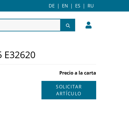
DE
|
EN
|
ES
|
RU
5 E32620
Precio a la carta
SOLICITAR
ARTÍCULO