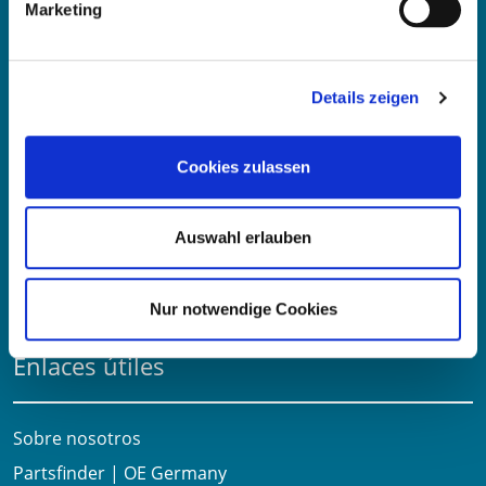
Marketing
OE Germany GmbH
Fritz-Müller-Str. 100-104​
73730 Esslingen am Neckar​
Details zeigen
Deutschland
Correo electrónico:
info@oe-germany.de
Cookies zulassen
Mo-Fr 8:00-16:00 Uhr
Teléfono:
+49 711 6276980
Auswahl erlauben
Fax:
+49 711 62769851
Nur notwendige Cookies
Enlaces útiles
Sobre nosotros
Partsfinder | OE Germany