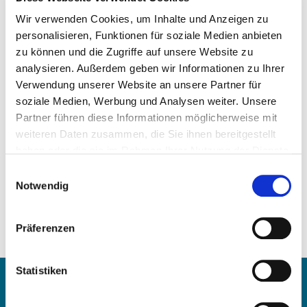
Wir verwenden Cookies, um Inhalte und Anzeigen zu
personalisieren, Funktionen für soziale Medien anbieten
zu können und die Zugriffe auf unsere Website zu
analysieren. Außerdem geben wir Informationen zu Ihrer
Verwendung unserer Website an unsere Partner für
Precio a la carta
soziale Medien, Werbung und Analysen weiter. Unsere
Partner führen diese Informationen möglicherweise mit
SOLICITAR ARTÍCULO
weiteren Daten zusammen, die Sie ihnen bereitgestellt
haben oder die sie im Rahmen Ihrer Nutzung der Dienste
Peso:
gesammelt haben.
Einwilligungsauswahl
60,00 kg/Stk
Notwendig
Números de comparación:
936 030 10 01
Präferenzen
936 030 06 01
936 030 04 01
Statistiken
Contacte con