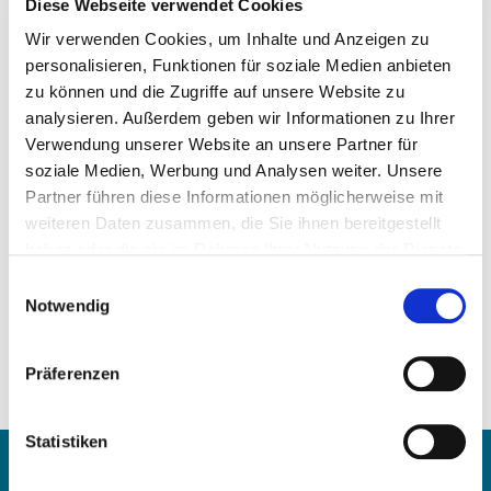
Diese Webseite verwendet Cookies
Wir verwenden Cookies, um Inhalte und Anzeigen zu
personalisieren, Funktionen für soziale Medien anbieten
zu können und die Zugriffe auf unsere Website zu
Precio a la carta
analysieren. Außerdem geben wir Informationen zu Ihrer
Verwendung unserer Website an unsere Partner für
SOLICITAR ARTÍCULO
soziale Medien, Werbung und Analysen weiter. Unsere
Partner führen diese Informationen möglicherweise mit
weiteren Daten zusammen, die Sie ihnen bereitgestellt
Peso:
haben oder die sie im Rahmen Ihrer Nutzung der Dienste
3,93 kg/Stk
gesammelt haben.
Números de comparación:
Einwilligungsauswahl
Notwendig
457 037 10 01
457 030 30 17
99 948 600
Präferenzen
005 25 00
004 61 00
Statistiken
Contacte con