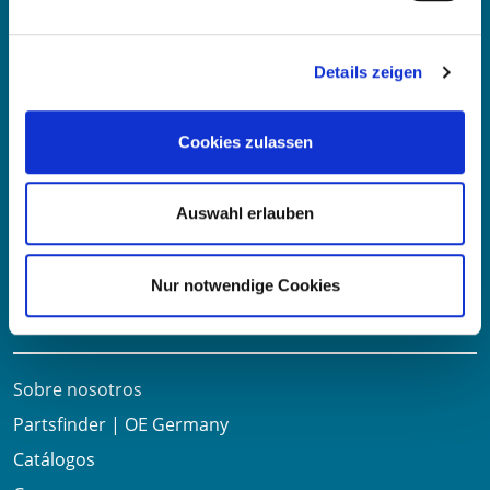
73730 Esslingen am Neckar​
Deutschland
Details zeigen
Correo electrónico:
info@oe-germany.de
Cookies zulassen
Mo-Fr 8:00-16:00 Uhr
Teléfono:
+49 711 6276980
Fax:
+49 711 62769851
Auswahl erlauben
Nur notwendige Cookies
Enlaces útiles
Sobre nosotros
Partsfinder | OE Germany
Catálogos