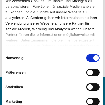
Wir verwenden Cookies, um Inhalte und Anzeigen zu
personalisieren, Funktionen für soziale Medien anbieten
zu können und die Zugriffe auf unsere Website zu
analysieren. Außerdem geben wir Informationen zu Ihrer
Verwendung unserer Website an unsere Partner für
soziale Medien, Werbung und Analysen weiter. Unsere
Precio a la carta
Partner führen diese Informationen möglicherweise mit
weiteren Daten zusammen, die Sie ihnen bereitgestellt
SOLICITAR ARTÍCULO
haben oder die sie im Rahmen Ihrer Nutzung der Dienste
gesammelt haben.
Einwilligungsauswahl
Peso:
Notwendig
1,00 kg/Stk
Números de comparación:
Präferenzen
442 130 32 19
Contacte con
Statistiken
OE Germany GmbH
Marketing
Fritz-Müller-Str. 100-104​