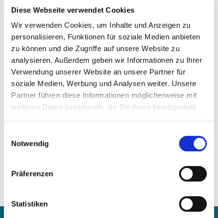
Diese Webseite verwendet Cookies
Wir verwenden Cookies, um Inhalte und Anzeigen zu
personalisieren, Funktionen für soziale Medien anbieten
zu können und die Zugriffe auf unsere Website zu
analysieren. Außerdem geben wir Informationen zu Ihrer
Precio a la carta
Verwendung unserer Website an unsere Partner für
soziale Medien, Werbung und Analysen weiter. Unsere
SOLICITAR ARTÍCULO
Partner führen diese Informationen möglicherweise mit
weiteren Daten zusammen, die Sie ihnen bereitgestellt
Peso:
haben oder die sie im Rahmen Ihrer Nutzung der Dienste
5,32 kg/Stk
gesammelt haben.
Einwilligungsauswahl
Números de comparación:
Notwendig
314 201 04 01
314 200 42 01
Präferenzen
314 200 29 01
20 1603 31400
1 00 50 200 1
Statistiken