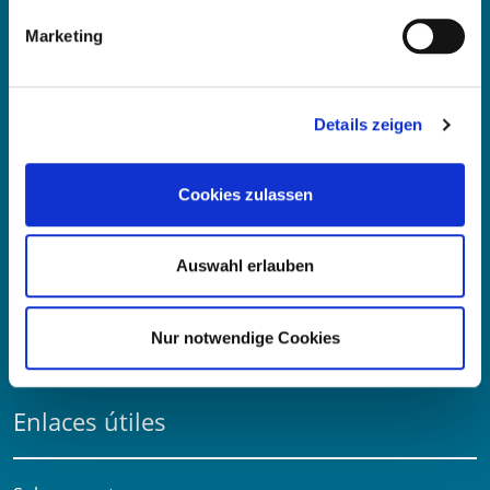
Contacte con
Marketing
OE Germany GmbH
Fritz-Müller-Str. 100-104​
Details zeigen
73730 Esslingen am Neckar​
Deutschland
Cookies zulassen
Correo electrónico:
info@oe-germany.de
Mo-Fr 8:00-16:00 Uhr
Auswahl erlauben
Teléfono:
+49 711 6276980
Fax:
+49 711 62769851
Nur notwendige Cookies
Enlaces útiles