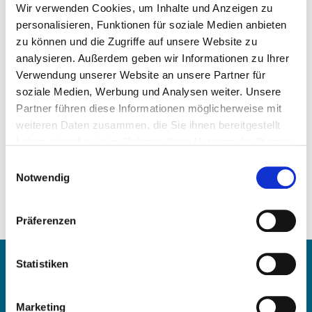
Wir verwenden Cookies, um Inhalte und Anzeigen zu
personalisieren, Funktionen für soziale Medien anbieten
zu können und die Zugriffe auf unsere Website zu
analysieren. Außerdem geben wir Informationen zu Ihrer
Precio a la carta
Verwendung unserer Website an unsere Partner für
soziale Medien, Werbung und Analysen weiter. Unsere
SOLICITAR ARTÍCULO
Partner führen diese Informationen möglicherweise mit
weiteren Daten zusammen, die Sie ihnen bereitgestellt
haben oder die sie im Rahmen Ihrer Nutzung der Dienste
Peso:
gesammelt haben.
6,00 kg/Stk
Einwilligungsauswahl
Notwendig
Números de comparación:
457 180 16 01
457 180 08 01
Präferenzen
01 1800 457002
Contacte con
Statistiken
OE Germany GmbH
Marketing