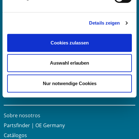
Fritz-Müller-Str. 100-104​
73730 Esslingen am Neckar​
Deutschland
Details zeigen
Correo electrónico:
info@oe-germany.de
Cookies zulassen
Mo-Fr 8:00-16:00 Uhr
Teléfono:
+49 711 6276980
Auswahl erlauben
Fax:
+49 711 62769851
Nur notwendige Cookies
Enlaces útiles
Sobre nosotros
Partsfinder | OE Germany
Catálogos