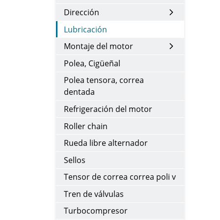
Dirección
Lubricación
Montaje del motor
Polea, Cigüeñal
Polea tensora, correa
dentada
Refrigeración del motor
Roller chain
Rueda libre alternador
Sellos
Tensor de correa correa poli v
Tren de válvulas
Turbocompresor