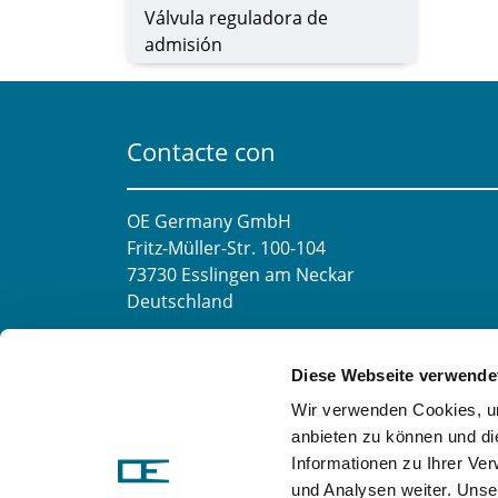
Válvula reguladora de
admisión
Contacte con
OE Germany GmbH
Fritz-Müller-Str. 100-104​
73730 Esslingen am Neckar​
Deutschland
Correo electrónico:
info@oe-germany.de
Diese Webseite verwende
Mo-Fr 8:00-16:00 Uhr
Wir verwenden Cookies, um
Teléfono:
+49 711 6276980
anbieten zu können und di
Fax:
+49 711 62769851
Informationen zu Ihrer Ve
und Analysen weiter. Unse