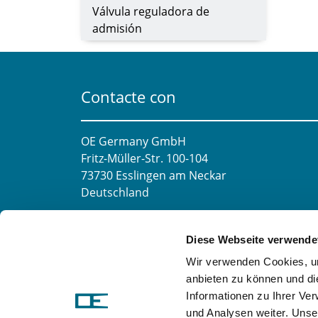
Válvula reguladora de
admisión
Contacte con
OE Germany GmbH
Fritz-Müller-Str. 100-104​
73730 Esslingen am Neckar​
Deutschland
Correo electrónico:
info@oe-germany.de
Diese Webseite verwende
Mo-Fr 8:00-16:00 Uhr
Wir verwenden Cookies, um
Teléfono:
+49 711 6276980
anbieten zu können und di
Fax:
+49 711 62769851
Informationen zu Ihrer Ve
und Analysen weiter. Unse