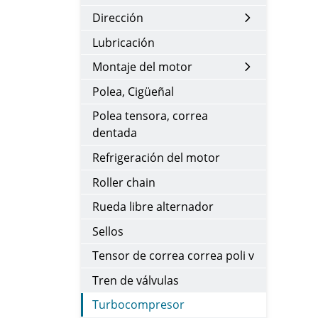
Dirección
Lubricación
Montaje del motor
Polea, Cigüeñal
Polea tensora, correa
dentada
Refrigeración del motor
Roller chain
Rueda libre alternador
Sellos
Tensor de correa correa poli v
Tren de válvulas
Turbocompresor