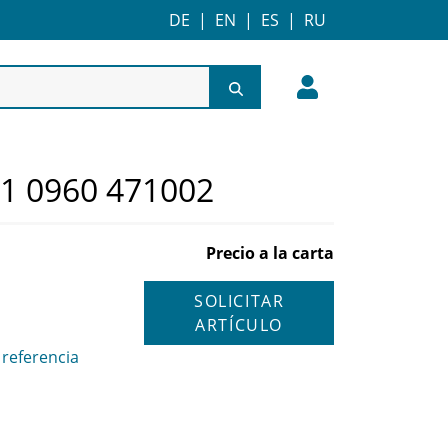
DE
|
EN
|
ES
|
RU
01 0960 471002
Precio a la carta
SOLICITAR
ARTÍCULO
referencia