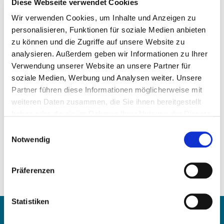
Diese Webseite verwendet Cookies
Wir verwenden Cookies, um Inhalte und Anzeigen zu
personalisieren, Funktionen für soziale Medien anbieten
zu können und die Zugriffe auf unsere Website zu
analysieren. Außerdem geben wir Informationen zu Ihrer
Precio a la carta
Verwendung unserer Website an unsere Partner für
soziale Medien, Werbung und Analysen weiter. Unsere
SOLICITAR ARTÍCULO
Partner führen diese Informationen möglicherweise mit
weiteren Daten zusammen, die Sie ihnen bereitgestellt
haben oder die sie im Rahmen Ihrer Nutzung der Dienste
Números de comparación:
gesammelt haben.
Einwilligungsauswahl
T911515
Notwendig
51.09100.7301
51.09100.7294
51.09100.7274
Präferenzen
Otros números de referencia
Statistiken
Contacte con