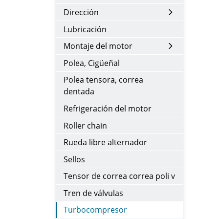
Dirección
Lubricación
Montaje del motor
Polea, Cigüeñal
Polea tensora, correa
dentada
Refrigeración del motor
Roller chain
Rueda libre alternador
Sellos
Tensor de correa correa poli v
Tren de válvulas
Turbocompresor