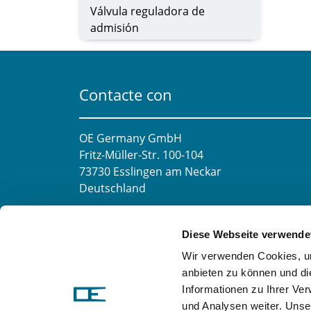
Válvula reguladora de
admisión
Contacte con
OE Germany GmbH
Fritz-Müller-Str. 100-104​
73730 Esslingen am Neckar​
Deutschland
Correo electrónico:
info@oe-germany.de
Diese Webseite verwende
Mo-Fr 8:00-16:00 Uhr
Wir verwenden Cookies, um
Teléfono:
+49 711 6276980
anbieten zu können und di
Fax:
+49 711 62769851
Informationen zu Ihrer Ve
und Analysen weiter. Unse