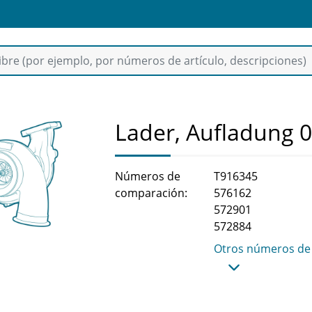
Lader, Aufladung 
Números de
T916345
comparación:
576162
572901
572884
Otros números de 