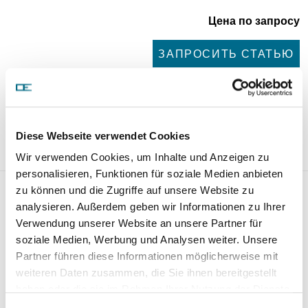
Цена по запросу
ЗАПРОСИТЬ СТАТЬЮ
Вес:
165,00 kg/Stk
Сравнительные числа:
Diese Webseite verwendet Cookies
472 031 03 01
Wir verwenden Cookies, um Inhalte und Anzeigen zu
personalisieren, Funktionen für soziale Medien anbieten
Kurbelwelle Ohne Lager 01 0300
zu können und die Zugriffe auf unsere Website zu
analysieren. Außerdem geben wir Informationen zu Ihrer
473000
Verwendung unserer Website an unsere Partner für
soziale Medien, Werbung und Analysen weiter. Unsere
Partner führen diese Informationen möglicherweise mit
weiteren Daten zusammen, die Sie ihnen bereitgestellt
haben oder die sie im Rahmen Ihrer Nutzung der Dienste
gesammelt haben.