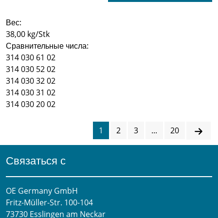
Вес:
38,00 kg/Stk
Сравнительные числа:
314 030 61 02
314 030 52 02
314 030 32 02
314 030 31 02
314 030 20 02
1
2
3
...
20
Связаться с
OE Germany GmbH
Fritz-Müller-Str. 100-104​
73730 Esslingen am Neckar​