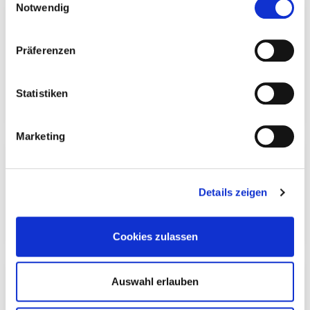
Notwendig
Поршень/цилиндр в
Ременный шкив,
сборе
коленчатый вал
Präferenzen
Statistiken
Marketing
Roller chain
Шатун
Details zeigen
Cookies zulassen
Смазка
Турбокомпрессор
Auswahl erlauben