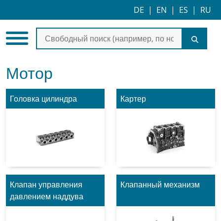
DE
|
EN
|
ES
|
RU
Мотор
Головка цилиндра
Картер
Клапан управления
Клапанный механизм
давлением наддува