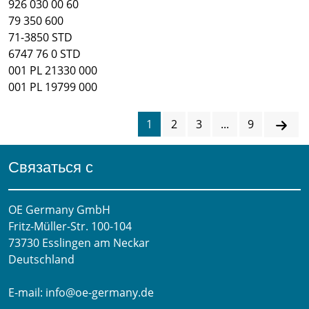
926 030 00 60
79 350 600
71-3850 STD
6747 76 0 STD
001 PL 21330 000
001 PL 19799 000
1
2
3
...
9
Связаться с
OE Germany GmbH
Fritz-Müller-Str. 100-104​
73730 Esslingen am Neckar​
Deutschland
E-mail:
info@oe-germany.de