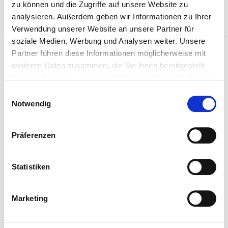
zu können und die Zugriffe auf unsere Website zu
Вес:
analysieren. Außerdem geben wir Informationen zu Ihrer
0,15 kg/Stk
Verwendung unserer Website an unsere Partner für
soziale Medien, Werbung und Analysen weiter. Unsere
Pleuellager 01 0315 400025
Partner führen diese Informationen möglicherweise mit
weiteren Daten zusammen, die Sie ihnen bereitgestellt
haben oder die sie im Rahmen Ihrer Nutzung der Dienste
gesammelt haben.
Einwilligungsauswahl
Notwendig
Präferenzen
Statistiken
Marketing
Цена по запросу
ЗАПРОСИТЬ СТАТЬЮ