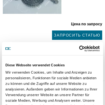
Цена по запросу
ЗАПРОСИТЬ СТАТЬЮ
Вес:
5,89 kg/Stk
Сравнительные числа:
Diese Webseite verwendet Cookies
541 180 04 01
01 1800 501001
Wir verwenden Cookies, um Inhalte und Anzeigen zu
personalisieren, Funktionen für soziale Medien anbieten
zu können und die Zugriffe auf unsere Website zu
Ölpumpe 01 1800 502000
analysieren. Außerdem geben wir Informationen zu Ihrer
Verwendung unserer Website an unsere Partner für
soziale Medien, Werbung und Analysen weiter. Unsere